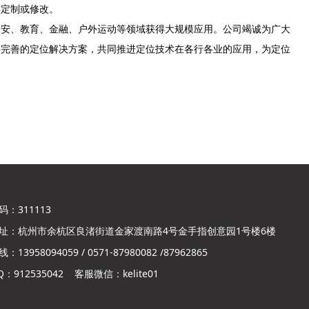
要定制或修改。
公安、教育、金融、户外运动等领域获得大规模应用。公司竭诚为广大
供完善的定位解决方案，共同推进定位技术在各行各业的应用，为定位
。
：311113
址：杭州市余杭区良渚街道金家渡南路4号金手指创意园1号楼6楼
13958094059 / 0571-87980082 /87962865
：912535042 客服微信：kelite01