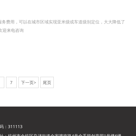
基站服务费用，可以在城市区域实现亚米级或车道级别定位，大大降低了
欢迎来电咨询
7
下一页>
尾页
：311113
址：杭州市余杭区良渚街道金家渡南路4号金手指创意园1号楼6楼